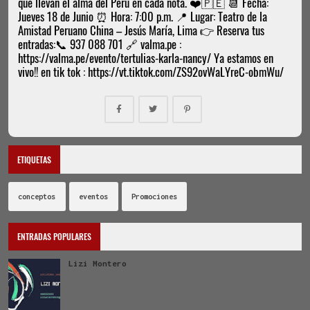
que llevan el alma del Perú en cada nota. ❤️🇵🇪 📆 Fecha:
Jueves 18 de Junio ⏰ Hora: 7:00 p.m. 📍 Lugar: Teatro de la
Amistad Peruano China – Jesús María, Lima 👉 Reserva tus
entradas:📞 937 088 701 🔗 valma.pe :
https://valma.pe/evento/tertulias-karla-nancy/ Ya estamos en
vivo!! en tik tok : https://vt.tiktok.com/ZS92ovWaLYreC-obmWu/
ETIQUETAS
conceptos
eventos
Promociones
ENTRADAS POPULARES
Lizi Montero