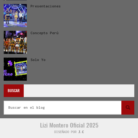
Presentaciones
Concepto Perú
Solo Yo
BUSCAR
Lizi Montero Oficial 2025
DISEÑADO POR
J.C