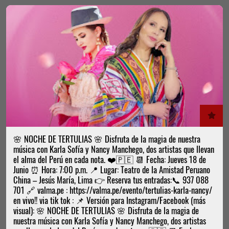
🌸 NOCHE DE TERTULIAS 🌸 Disfruta de la magia de nuestra
música con Karla Sofía y Nancy Manchego, dos artistas que llevan
el alma del Perú en cada nota. ❤️🇵🇪 📆 Fecha: Jueves 18 de
Junio ⏰ Hora: 7:00 p.m. 📍 Lugar: Teatro de la Amistad Peruano
China – Jesús María, Lima 👉 Reserva tus entradas:📞 937 088
701 🔗 valma.pe : https://valma.pe/evento/tertulias-karla-nancy/
en vivo!! via tik tok : 📌 Versión para Instagram/Facebook (más
visual): 🌸 NOCHE DE TERTULIAS 🌸 Disfruta de la magia de
nuestra música con Karla Sofía y Nancy Manchego, dos artistas