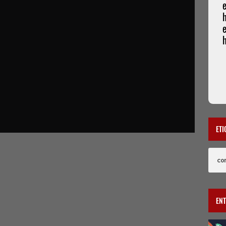
e
ETI
co
EN