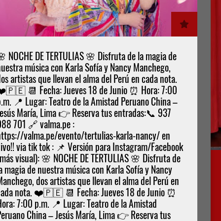
🌸 NOCHE DE TERTULIAS 🌸 Disfruta de la magia de
nuestra música con Karla Sofía y Nancy Manchego,
os artistas que llevan el alma del Perú en cada nota.
❤️🇵🇪 📆 Fecha: Jueves 18 de Junio ⏰ Hora: 7:00
p.m. 📍 Lugar: Teatro de la Amistad Peruano China –
Jesús María, Lima 👉 Reserva tus entradas:📞 937
088 701 🔗 valma.pe :
https://valma.pe/evento/tertulias-karla-nancy/ en
ivo!! via tik tok : 📌 Versión para Instagram/Facebook
(más visual): 🌸 NOCHE DE TERTULIAS 🌸 Disfruta de
la magia de nuestra música con Karla Sofía y Nancy
anchego, dos artistas que llevan el alma del Perú en
cada nota. ❤️🇵🇪 📆 Fecha: Jueves 18 de Junio ⏰
Hora: 7:00 p.m. 📍 Lugar: Teatro de la Amistad
Peruano China – Jesús María, Lima 👉 Reserva tus