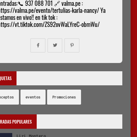
entradas:📞 937 088 701 🔗 valma.pe :
https://valma.pe/evento/tertulias-karla-nancy/ Ya
stamos en vivo!! en tik tok :
https://vt.tiktok.com/ZS92ovWaLYreC-obmWu/
QUETAS
nceptos
eventos
Promociones
TRADAS POPULARES
Lizi Montero