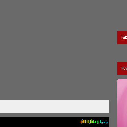
FA
PU