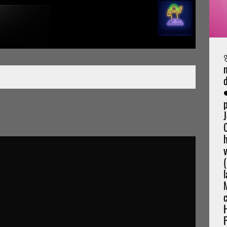
d
v
M