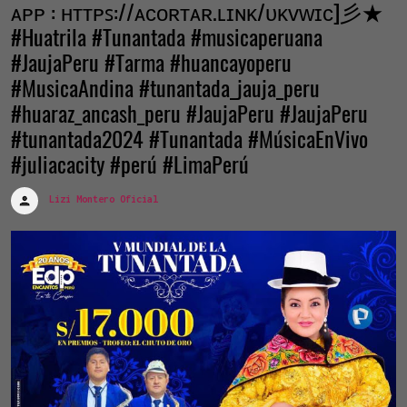
ᴀᴘᴘ : ʜᴛᴛᴘꜱ://ᴀᴄᴏʀᴛᴀʀ.ʟɪɴᴋ/ᴜᴋᴠᴡɪᴄ]彡★
#Huatrila #Tunantada #musicaperuana
#JaujaPeru #Tarma #huancayoperu
#MusicaAndina #tunantada_jauja_peru
#huaraz_ancash_peru #JaujaPeru #JaujaPeru
#tunantada2024 #Tunantada #MúsicaEnVivo
#juliacacity #perú #LimaPerú
Lizi Montero Oficial