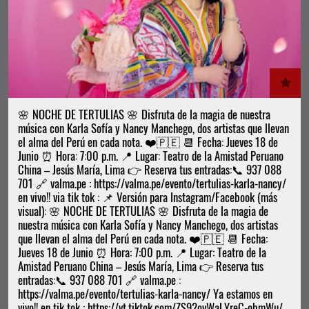
🌸 NOCHE DE TERTULIAS 🌸 Disfruta de la magia de nuestra
música con Karla Sofía y Nancy Manchego, dos artistas que llevan
el alma del Perú en cada nota. ❤️🇵🇪 📆 Fecha: Jueves 18 de
Junio ⏰ Hora: 7:00 p.m. 📍 Lugar: Teatro de la Amistad Peruano
China – Jesús María, Lima 👉 Reserva tus entradas:📞 937 088
701 🔗 valma.pe : https://valma.pe/evento/tertulias-karla-nancy/
en vivo!! via tik tok : 📌 Versión para Instagram/Facebook (más
visual): 🌸 NOCHE DE TERTULIAS 🌸 Disfruta de la magia de
nuestra música con Karla Sofía y Nancy Manchego, dos artistas
que llevan el alma del Perú en cada nota. ❤️🇵🇪 📆 Fecha:
Jueves 18 de Junio ⏰ Hora: 7:00 p.m. 📍 Lugar: Teatro de la
Amistad Peruano China – Jesús María, Lima 👉 Reserva tus
entradas:📞 937 088 701 🔗 valma.pe :
https://valma.pe/evento/tertulias-karla-nancy/ Ya estamos en
vivo!! en tik tok : https://vt.tiktok.com/ZS92ovWaLYreC-obmWu/