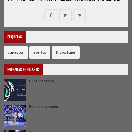
ETIQUETAS
conceptos
eventos
Promociones
ENTRADAS POPULARES
Lizi Montero
Presentaciones