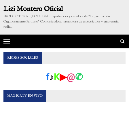
Lizi Montero Oficial
PRODUCTORA EJECUTIVA: Impulsadora y creadora de "La premiación
Orgullosamente Peruano" Comunicadora, promotora de espectáculos y empresaria
radial.
REDES SOCIALES
f
♪
K
▶
@
✆
MAGICATV EN VIVO