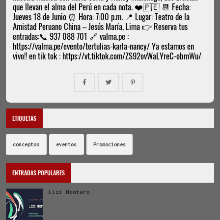
que llevan el alma del Perú en cada nota. ❤️🇵🇪 📆 Fecha:
Jueves 18 de Junio ⏰ Hora: 7:00 p.m. 📍 Lugar: Teatro de la
Amistad Peruano China – Jesús María, Lima 👉 Reserva tus
entradas:📞 937 088 701 🔗 valma.pe :
https://valma.pe/evento/tertulias-karla-nancy/ Ya estamos en
vivo!! en tik tok : https://vt.tiktok.com/ZS92ovWaLYreC-obmWu/
ETIQUETAS
conceptos
eventos
Promociones
ENTRADAS POPULARES
Lizi Montero