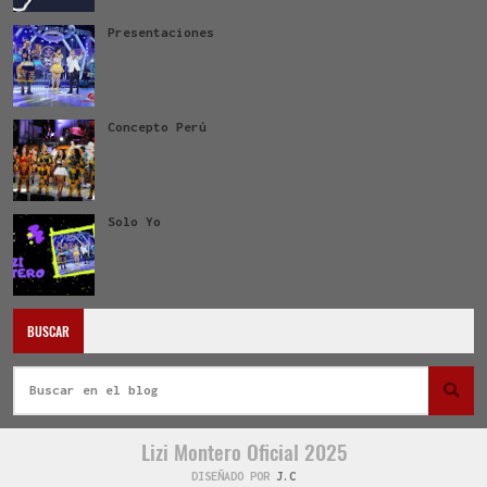
Presentaciones
Concepto Perú
Solo Yo
BUSCAR
Lizi Montero Oficial 2025
DISEÑADO POR
J.C