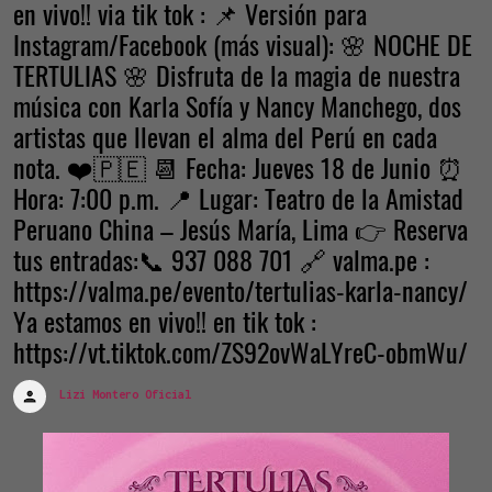
en vivo!! via tik tok : 📌 Versión para
Instagram/Facebook (más visual): 🌸 NOCHE DE
TERTULIAS 🌸 Disfruta de la magia de nuestra
música con Karla Sofía y Nancy Manchego, dos
artistas que llevan el alma del Perú en cada
nota. ❤️🇵🇪 📆 Fecha: Jueves 18 de Junio ⏰
Hora: 7:00 p.m. 📍 Lugar: Teatro de la Amistad
Peruano China – Jesús María, Lima 👉 Reserva
tus entradas:📞 937 088 701 🔗 valma.pe :
https://valma.pe/evento/tertulias-karla-nancy/
Ya estamos en vivo!! en tik tok :
https://vt.tiktok.com/ZS92ovWaLYreC-obmWu/
Lizi Montero Oficial